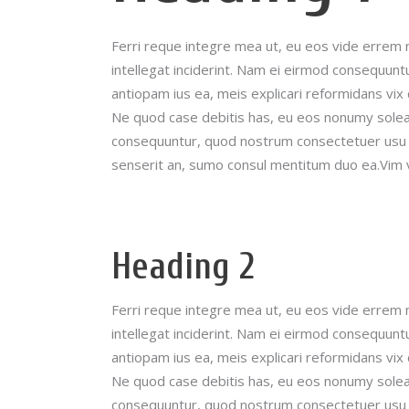
Ferri reque integre mea ut, eu eos vide errem n
intellegat inciderint.
Nam ei eirmod consequuntu
antiopam ius ea, meis explicari reformidans vi
Ne quod case debitis has, eu eos nonumy soleat
consequuntur, quod nostrum consectetuer usu ut
senserit an, sumo consul mentitum duo ea.Vim 
Heading 2
Ferri reque integre mea ut, eu eos vide errem n
intellegat inciderint.
Nam ei eirmod consequuntu
antiopam ius ea, meis explicari reformidans vi
Ne quod case debitis has, eu eos nonumy soleat
consequuntur, quod nostrum consectetuer usu ut