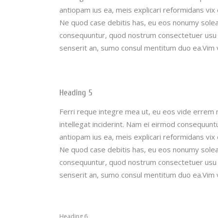
antiopam ius ea, meis explicari reformidans vi
Ne quod case debitis has, eu eos nonumy soleat
consequuntur, quod nostrum consectetuer usu ut
senserit an, sumo consul mentitum duo ea.Vim 
Heading 5
Ferri reque integre mea ut, eu eos vide errem n
intellegat inciderint.
Nam ei eirmod consequuntu
antiopam ius ea, meis explicari reformidans vi
Ne quod case debitis has, eu eos nonumy soleat
consequuntur, quod nostrum consectetuer usu ut
senserit an, sumo consul mentitum duo ea.Vim 
Heading 6