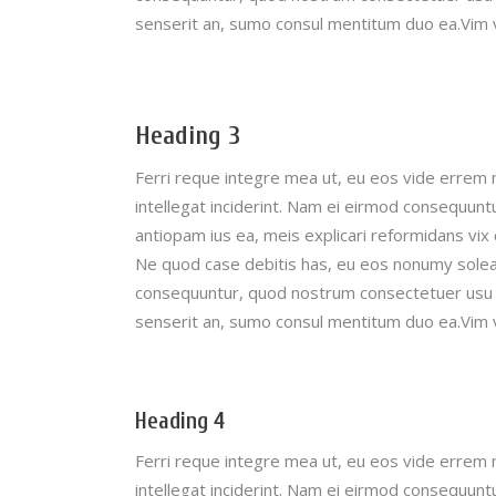
senserit an, sumo consul mentitum duo ea.Vim 
Heading 3
Ferri reque integre mea ut, eu eos vide errem n
intellegat inciderint.
Nam ei eirmod consequuntu
antiopam ius ea, meis explicari reformidans vi
Ne quod case debitis has, eu eos nonumy soleat
consequuntur, quod nostrum consectetuer usu ut
senserit an, sumo consul mentitum duo ea.Vim 
Heading 4
Ferri reque integre mea ut, eu eos vide errem n
intellegat inciderint.
Nam ei eirmod consequuntu