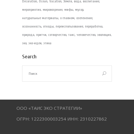
Decoration
Ocean
Vacation
Земля
вода
воспитание
мероприятия
мировозрение
мифы
мусор
натуральные материалы
о главном
озеленение
осознанность
отходы
переиспользование
переработка
природа
притчи
сотворчество
таис
человечество
эволюция
эко
эко-идеи
этика
Search
ООО «ТАИС ЭКО СТРАТЕГИИ»
ОГРН: 1222300003254 ИНН: 2310227862