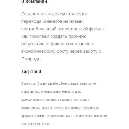
О Компании
Создаем и внедряем стратегии
перехода бизнесов на новый,
востребованный экологический формат.
Мы помогаем создать прочную
репутацию и привести компанию к
экономическому росту через заботу о
Природе.
Tag cloud
Decoration
Ocean
Vacation
Земля
вода
воспитание
мероприятия
мировозрение
мифы
мусор
натуральные материалы
о главном
озеленение
осознанность
отходы
переиспользование
переработка
природа
притчи
сотворчество
таис
человечество
эволюция
эко
эко-идеи
этика