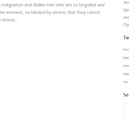
эк
 indignation and dislike men who are so beguiled and
пр
the moment, so blinded by desire, that they cannot
эк
e ensue;
Пр
Ta
Dec
мир
озе
при
эко
Se