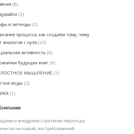
авная
(8)
думайся
(2)
фы и легенды
(2)
исание процесса, как создаём тому, чему
т аналогов с нуля
(22)
циальная активность
(8)
ранички будущих книг
(9)
ЕЛОСТНОЕ МЫШЛЕНИЕ
(1)
стые воды
(2)
ИКА
(1)
Компании
здаем и внедряем стратегии перехода
знесов на новый, востребованный