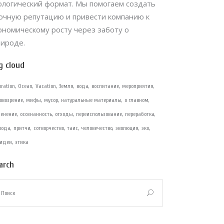
ологический формат. Мы помогаем создать
очную репутацию и привести компанию к
ономическому росту через заботу о
ироде.
g cloud
oration
Ocean
Vacation
Земля
вода
воспитание
мероприятия
овозрение
мифы
мусор
натуральные материалы
о главном
ленение
осознанность
отходы
переиспользование
переработка
рода
притчи
сотворчество
таис
человечество
эволюция
эко
-идеи
этика
arch