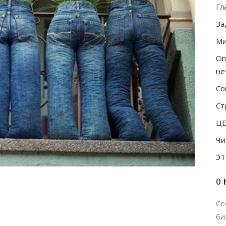
Гл
За
Ми
Оп
не
Со
Ст
Ц
Чи
ЭТ
О 
Со
би