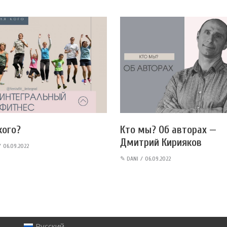
кого?
Кто мы? Об авторах —
Дмитрий Кирияков
06.09.2022
✎
DANI
06.09.2022
Русский