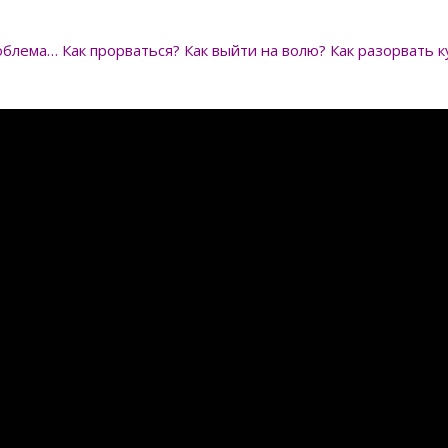
роблема… Как прорваться? Как выйти на волю? Как разорвать 