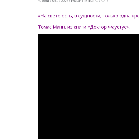
✎
DANI
06.09.2022
FENIXFIT_INTEGRAL
2
«На свете есть, в сущности, только одна п
Томас Манн, из книги «Доктор Фаустус».