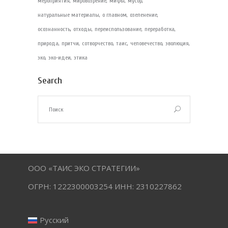
мероприятия
мировозрение
мифы
мусор
натуральные материалы
о главном
озеленение
осознанность
отходы
переиспользование
переработка
природа
притчи
сотворчество
таис
человечество
эволюция
эко
эко-идеи
этика
Search
ООО «ТАИС ЭКО СТРАТЕГИИ»
ОГРН: 1222300003254 ИНН: 2310227862
Русский